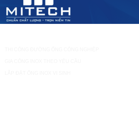
Dịch vụ của MITECH
THI CÔNG ĐƯỜNG ỐNG CÔNG NGHIỆP
GIA CÔNG INOX THEO YÊU CẦU
LẮP ĐẶT ỐNG INOX VI SINH
Liên hệ
CÔNG TY TNHH SẢN XUẤT THƯƠNG MẠI DỊCH VỤ
MITECH
Số 21, ĐT 2-4, Đông Thạnh, Hóc Môn, Tp.HCM
Tư vấn & Báo giá: 0937.994.997