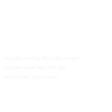
Dịch vụ của MITECH
THI CÔNG ĐƯỜNG ỐNG CÔNG NGHIỆP
GIA CÔNG INOX THEO YÊU CẦU
LẮP ĐẶT ỐNG INOX VI SINH
Liên hệ
CÔNG TY TNHH SẢN XUẤT THƯƠNG MẠI DỊCH VỤ
MITECH