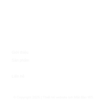
Số 21, ĐT 2-4, Đông Thạnh, Hóc Môn, Tp.HCM
Tư vấn & Báo giá: 0937.994.997
Bảo trì & Bảo hành: 0839.994.997
Mitech201219@gmail.com
Liên kết
Giới thiệu
Sản phẩm
Tin tức
Liên hệ
© Copyright 2025 | Thiết kế website bởi
Mắt Bão WS
.